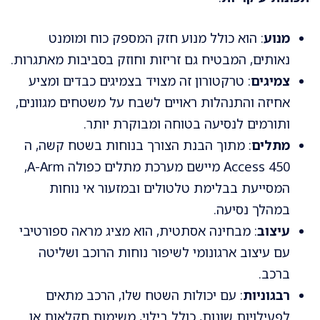
מנוע
: הוא כולל מנוע חזק המספק כוח ומומנט
נאותים, המבטיח גם זריזות וחוזק בסביבות מאתגרות.
צמיגים
: טרקטורון זה מצויד בצמיגים כבדים ומציע
אחיזה והתנהלות ראויים לשבח על משטחים מגוונים,
ותורמים לנסיעה בטוחה ומבוקרת יותר.
מתלים
: מתוך הבנת הצורך בנוחות בשטח קשה, ה
Access 450 מיישם מערכת מתלים כפולה A-Arm,
המסייעת בבלימת טלטולים ובמזעור אי נוחות
במהלך נסיעה.
עיצוב
: מבחינה אסתטית, הוא מציג מראה ספורטיבי
עם עיצוב ארגונומי לשיפור נוחות הרוכב ושליטה
ברכב.
רבגוניות
: עם יכולות השטח שלו, הרכב מתאים
לפעילויות שונות, כולל בילוי, משימות חקלאות או