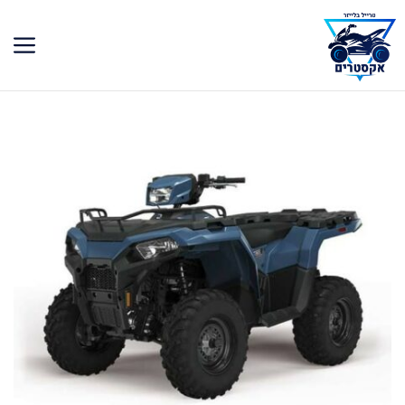
דלג
תוכן