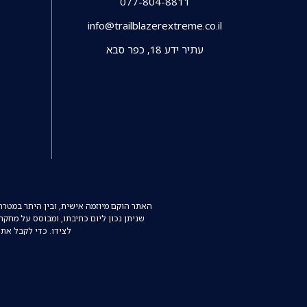
077-804-8811
info@trailblazerextreme.co.il
עתיר ידע 18, כפר סבא
האתר הוקם מיוזמה אישית, ובין היתר במטר
שניתן נכון ליום כתיבתו, ומבוסס על מחק
לצידו. כדי לקבל את 