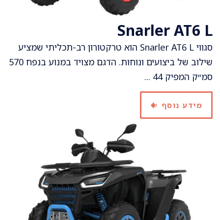
Snarler AT6 L
סגווי Snarler AT6 L הוא טרקטורון רב-תכליתי שמציע
שילוב של ביצועים ונוחות. הדגם מצויד במנוע בנפח 570
סמ״ק המפיק 44 ...
מידע נוסף