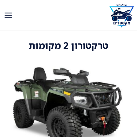
דלג
תוכן
טרקטורון 2 מקומות