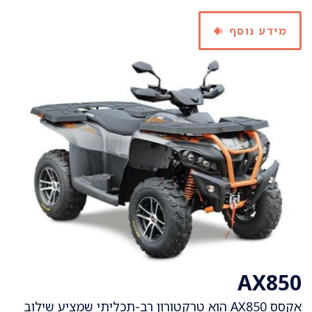
מידע נוסף
AX850
אקסס AX850 הוא טרקטורון רב-תכליתי שמציע שילוב