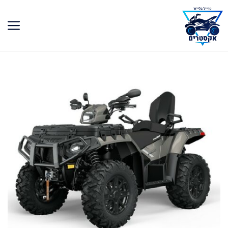
דלג
תוכן