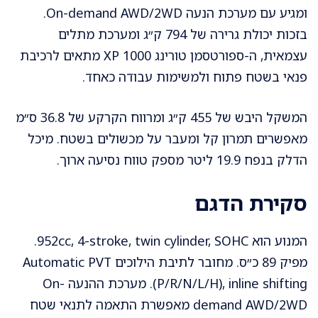
ומגיע עם מערכת הנעה On-demand AWD/2WD.
בזכות יכולת גרירה של 794 ק״ג ומערכת מתלים
עצמאית, ה-ספורטסמן טורינג XP 1000 מתאים לרכיבת
פנאי בשטח פתוח ולמשימות עבודה כאחד.
המשקל היבש של 455 ק״ג ומרווח הקרקע של 36.8 ס״מ
מאפשרים תמרון קל ומעבר על מכשולים בשטח. מיכל
הדלק בנפח 19.9 ליטר מספק טווח נסיעה ארוך.
סקירת הדגם
המנוע הוא 952cc, 4-stroke, twin cylinder, SOHC.
מפיק 89 כ״ס. מחובר לתיבת הילוכים Automatic PVT
(P/R/N/L/H), inline shifting. מערכת ההנעה On-
demand AWD/2WD מאפשרת התאמה לתנאי שטח