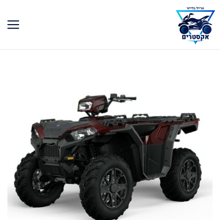
דלג
תוכן