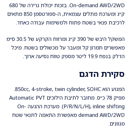
On-demand AWD/2WD. בזכות יכולת גרירה של 680
ק״ג ומערכת מתלים עצמאית, ה-ספורטסמן 850 מתאים
לרכיבת פנאי בשטח פתוח ולמשימות עבודה כאחד.
המשקל היבש של 390 ק״ג ומרווח הקרקע של 30.5 ס״מ
מאפשרים תמרון קל ומעבר על מכשולים בשטח. מיכל
הדלק בנפח 19.9 ליטר מספק טווח נסיעה ארוך.
סקירת הדגם
המנוע הוא 850cc, 4-stroke, twin cylinder, SOHC.
מפיק 78 כ״ס. מחובר לתיבת הילוכים Automatic PVT
(P/R/N/L/H), inline shifting. מערכת ההנעה On-
demand AWD/2WD מאפשרת התאמה לתנאי שטח
מגוונים.