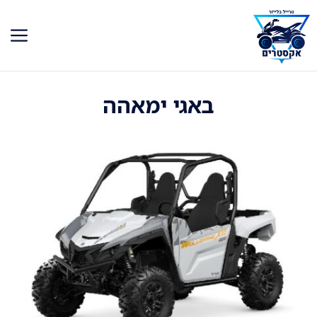
דלג
תוכן
באגי ימאהה