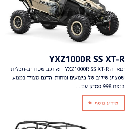
YXZ1000R SS XT-R
ימאהה YXZ1000R SS XT-R הוא רכב שטח רב-תכליתי
שמציע שילוב של ביצועים ונוחות. הדגם מצויד במנוע
בנפח 998 סמ״ק עם ...
מידע נוסף