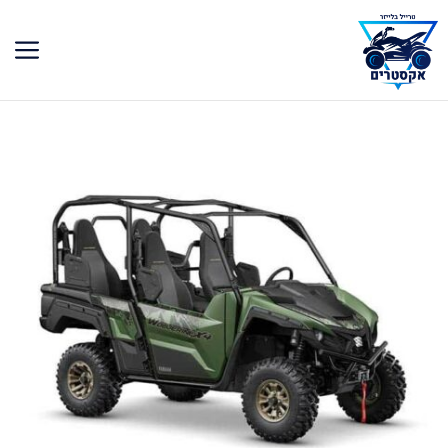
דלג
תוכן