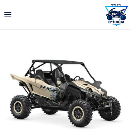
דלג
תוכן