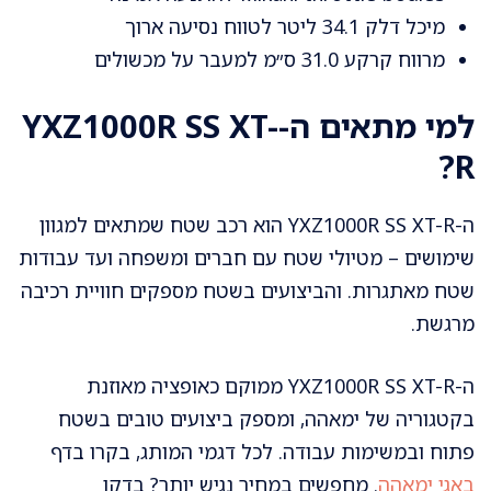
מיכל דלק 34.1 ליטר לטווח נסיעה ארוך
מרווח קרקע 31.0 ס״מ למעבר על מכשולים
למי מתאים ה-YXZ1000R SS XT-
R?
ה-YXZ1000R SS XT-R הוא רכב שטח שמתאים למגוון
שימושים – מטיולי שטח עם חברים ומשפחה ועד עבודות
שטח מאתגרות. והביצועים בשטח מספקים חוויית רכיבה
מרגשת.
ה-YXZ1000R SS XT-R ממוקם כאופציה מאוזנת
בקטגוריה של ימאהה, ומספק ביצועים טובים בשטח
פתוח ובמשימות עבודה. לכל דגמי המותג, בקרו בדף
באגי ימאהה
. מחפשים במחיר נגיש יותר? בדקו