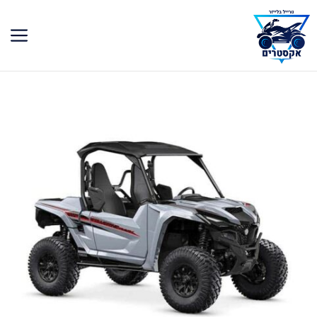
דלג
תוכן