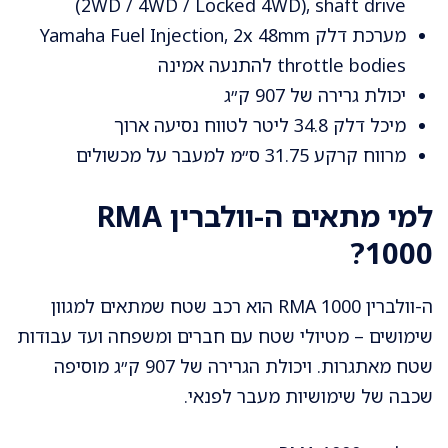
(2WD / 4WD / Locked 4WD), shaft drive
מערכת דלק Yamaha Fuel Injection, 2x 48mm
throttle bodies להתנעה אמינה
יכולת גרירה של 907 ק״ג
מיכל דלק 34.8 ליטר לטווח נסיעה ארוך
מרווח קרקע 31.75 ס״מ למעבר על מכשולים
למי מתאים ה-וולברין RMA
1000?
ה-וולברין RMA 1000 הוא רכב שטח שמתאים למגוון
שימושים – מטיולי שטח עם חברים ומשפחה ועד עבודות
שטח מאתגרות. ויכולת הגרירה של 907 ק״ג מוסיפה
שכבה של שימושיות מעבר לפנאי.