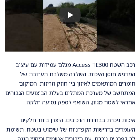
רכב השטח Access TE300 מגלם עמידות עם עיצוב
המדגיש חוסן ואיכות. השלדה משלבת תערובת של
חומרים המותאמים לאיזון בין חוזק וזריזות. המיקום
המתחשב של מערכת המתלים בעלת הביצועים הגבוהים
אחראי לשטח מגוון, השואף לספק נסיעה חלקה.
איכות ניכרת בבחירת הרכיבים. היצרן בוחר חלקים
העומדים בדרישות הקפדניות של שימוש בשטח. תשומת
לב לפרטים ניכרת, עם חיבורים אטומים וכיסויי הגנה