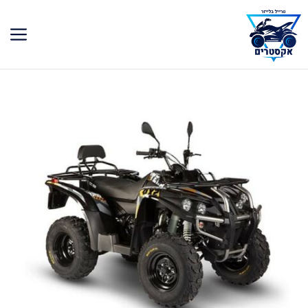
דלג
תוכן