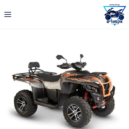
דלג
תוכן