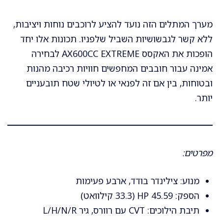
מערך המתלים הזה נועד להציע לרוכבים נוחות ויציבות,
ללא קשר לגבשושיות השביל שלפניו. תכונות אלו יחד
הופכות את האקסס AX600CC EXTREME לבחירה
אמינה עבור חובבים המחפשים חוויות רכיבה מהנות
ובטוחות, בין אם זה לפנאי או לטיולי שטח תובעניים
יותר.
מפרטים:
מנוע: צילינדר בודד, ארבע פעימות
הספק: 45.59 HP (33.3 קילוואט)
תיבת הילוכים: CVT עם רוורס, גיר L/H/N/R