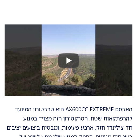
האקסס AX600CC EXTREME הוא טרקטורון המיועד
להרפתקאות שטח. הטרקטורון הזה מצויד במנוע
חד-צילינדר חזק, ארבע פעימות, ומבטיח ביצועים יציבים
בשטחים מגוונים. הספק המנוע שלו מגיע לשיא של