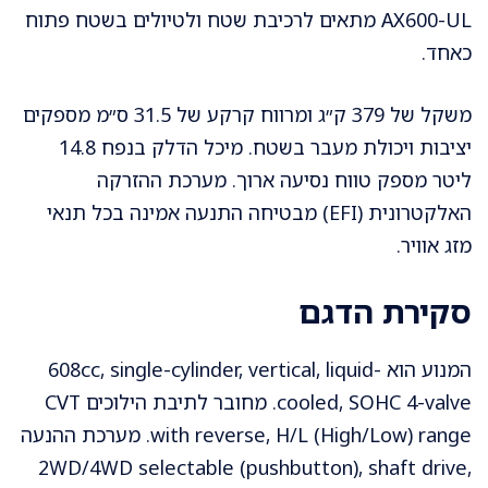
AX600-UL מתאים לרכיבת שטח ולטיולים בשטח פתוח
כאחד.
משקל של 379 ק״ג ומרווח קרקע של 31.5 ס״מ מספקים
יציבות ויכולת מעבר בשטח. מיכל הדלק בנפח 14.8
ליטר מספק טווח נסיעה ארוך. מערכת ההזרקה
האלקטרונית (EFI) מבטיחה התנעה אמינה בכל תנאי
מזג אוויר.
סקירת הדגם
המנוע הוא 608cc, single-cylinder, vertical, liquid-
cooled, SOHC 4-valve. מחובר לתיבת הילוכים CVT
with reverse, H/L (High/Low) range. מערכת ההנעה
2WD/4WD selectable (pushbutton), shaft drive,