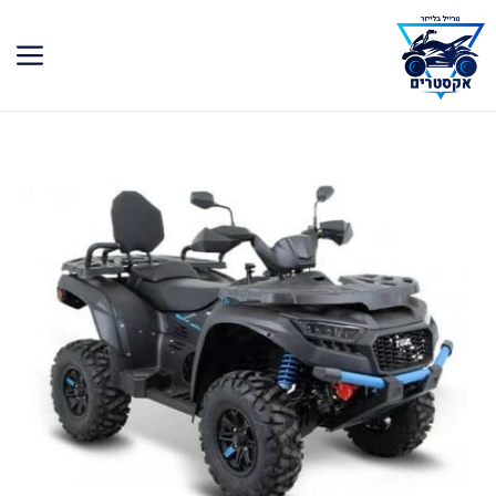
דלג
תוכן