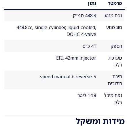
פרמטר
נתון
נפח מנוע
448.8 סמ״ק
סוג מנוע
448.8cc, single-cylinder, liquid-cooled,
DOHC 4-valve
הספק
41 כ״ס
מערכת
EFI, 42mm injector
דלק
תיבת
5-speed manual + reverse
הילוכים
נפח מיכל
14.8 ליטר
דלק
מידות ומשקל