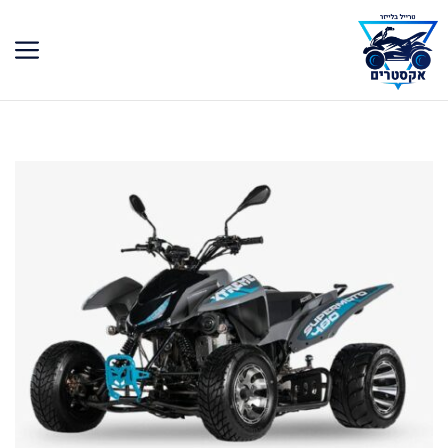
דלג
תוכן