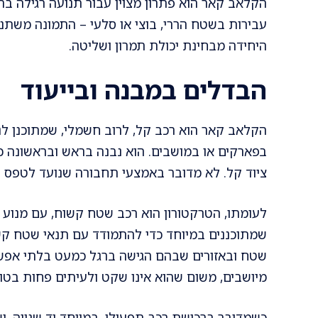
הקלאב קאר הוא פתרון מצוין עבור תנועה רגילה בת
עבירות בשטח הררי, בוצי או סלעי – התמונה משתנ
היחידה מבחינת יכולת תמרון ושליטה.
הבדלים במבנה ובייעוד
הקלאב קאר הוא רכב קל, לרוב חשמלי, שמתוכנן לנס
בפארקים או במושבים. הוא נבנה בראש ובראשונה כד
ציוד קל. לא מדובר באמצעי תחבורה שנועד לטפס ע
לעומתו, הטרקטורון הוא רכב שטח קשוח, עם מנוע ע
שמתוכננים במיוחד כדי להתמודד עם תנאי שטח קש
שטח ובאזורים שבהם הגישה ברגל כמעט בלתי אפ
מיושבים, משום שהוא אינו שקט ולעיתים פחות בטוח
כשמדובר ברכישת רכב תפעולי, במיוחד יד שנייה, יש