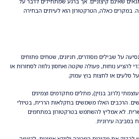
נאים שאינם קיצוניים. אך ברגע שמתחילים לדבר על
ה. במקרים כאלה, הטרקטורון הוא לעיתים הבחירה
יעה על שבילים מסודרים, חניונים, שטחים פתוחים
י להציע נוחות, פעולה שקטה ואחסון נלווה לסחורות או
ל סלעים או לחצות בוץ עמוק.
וצמתי (לרוב בנזין), מתלים מתקדמים וצמיגים
ים. הרכבים האלו משמשים בחקלאות הררית, בטיולי
שרית. לא אמליץ להשתמש בטרקטורון במתחמים
 בסביבה עירונית.
 לבדוק את מקורות המכירה ולוודא אמינות. לדוגמה,