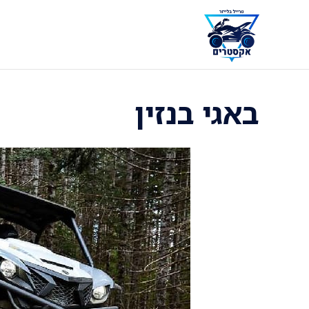
דלג
תוכן
באגי בנזין