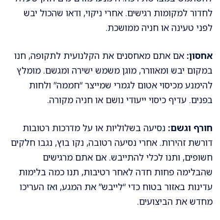
לחדור למקומות רגישים. אחרי ניקוי, ודאו שהכול יבש
לפני טעינה או חניה ממושכת.
אחסון:
אם אתם מאחסנים את הקלנועית לתקופה, חנו
במקום יבש ומאוורר, מוגן משמש ישירה ומגשם. מומלץ
להימנע מכיסוי אטום לגמרי שמייצר “חממה” ולחות
בפנים. עדיף כיסוי ייעודי נושם או חניה מקורה.
חורף וגשם:
נסיעה בשלוליות או על מדרכות רטובות
דורשת זהירות. אחרי נסיעה רטובה, נקו בוץ, נגבו חלקים
חשופים, ותנו לכלי להתייבש. אם אתם מרגישים
שהבלימה פחות חדה לאחר רטיבות, תנו כמה בלימות
עדינות באזור בטוח כדי “לייבש” את המגע, ואז העריכו
מחדש את הביצועים.