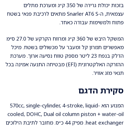
בזכות יכולת גרירה של 350 ק״ג ומערכת מתלים
עצמאית, ה-Snarler AT6 S מתאים לרכיבת פנאי בשטח
פתוח ולמשימות עבודה כאחד.
המשקל היבש של 360 ק״ג ומרווח הקרקע של 27.0 ס״מ
מאפשרים תמרון קל ומעבר על מכשולים בשטח. מיכל
הדלק בנפח 23 ליטר מספק טווח נסיעה ארוך. מערכת
ההזרקה האלקטרונית (EFI) מבטיחה התנעה אמינה בכל
תנאי מזג אוויר.
סקירת הדגם
המנוע הוא 570cc, single-cylinder, 4-stroke, liquid-
cooled, DOHC, Dual oil column piston + water-oil
heat exchanger. מפיק 44 כ״ס. מחובר לתיבת הילוכים