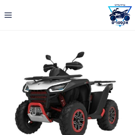
דלג
תוכן