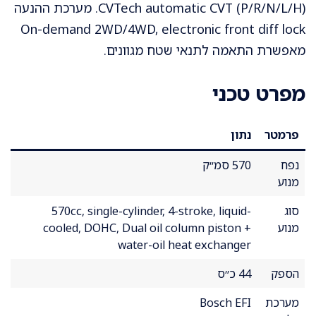
CVTech automatic CVT (P/R/N/L/H). מערכת ההנעה
On-demand 2WD/4WD, electronic front diff lock
מאפשרת התאמה לתנאי שטח מגוונים.
מפרט טכני
פרמטר
נתון
נפח
570 סמ״ק
מנוע
סוג
570cc, single-cylinder, 4-stroke, liquid-
מנוע
cooled, DOHC, Dual oil column piston +
water-oil heat exchanger
הספק
44 כ״ס
מערכת
Bosch EFI