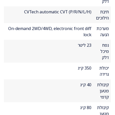
דלק
תיבת
CVTech automatic CVT (P/R/N/L/H)
הילוכים
מערכת
On-demand 2WD/4WD, electronic front diff
הנעה
lock
נפח
23 ליטר
מיכל
דלק
יכולת
350 ק״ג
גרירה
קיבולת
40 ק״ג
מטען
קדמי
קיבולת
80 ק״ג
מטען