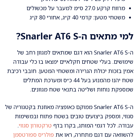
מרווח קרקע 27.0 ס״מ למעבר על מכשולים
משטחי מטען: קדמי 40 ק״ג, אחורי 80 ק״ג
למי מתאים ה-Snarler AT6 S?
ה-Snarler AT6 S הוא דגם שמתאים למגוון רחב של
שימושים. בעלי שטחים חקלאיים ימצאו בו כלי עבודה
אמין בזכות יכולת הגרירה ומשטחי המטען. חובבי רכיבת
שטח יהנו מהמנוע בעל 44 כ״ס ומערכת המתלים
שמספקת נוחות ושליטה בתנאי שטח מגוונים.
ה-Snarler AT6 S ממוקם כאופציה מאוזנת בקטגוריה של
סגווי, ומספק ביצועים טובים בשטח פתוח ובמשימות
עבודה. לכל דגמי המותג, בקרו בדף
טרקטורון סגווי
.
להשוואה עם דגם מתחרה, ראו את
פולריס ספורטסמן