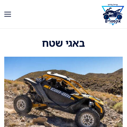
דלג
תוכן
באגי שטח