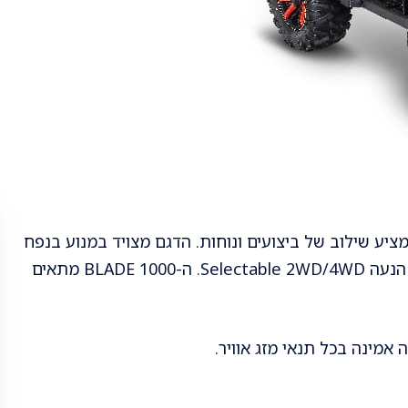
ן רב-תכליתי שמציע שילוב של ביצועים ונוחות. הדגם מצויד במנוע בנפח
997 סמ״ק המפיק 83 כוחות סוס, ומגיע עם מערכת הנעה Selectable 2WD/4WD. ה-BLADE 1000 מתאים