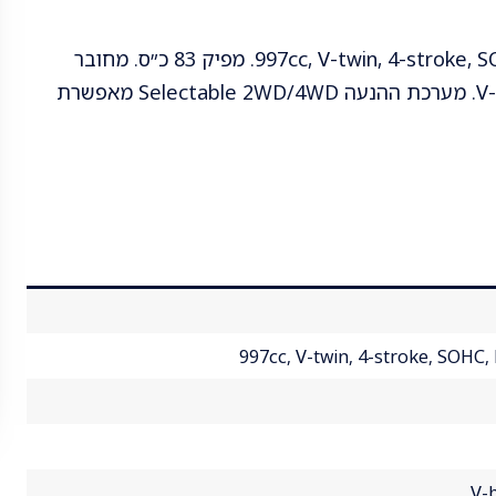
המנוע הוא 997cc, V-twin, 4-stroke, SOHC, Liquid cooled with electric fan. מפיק 83 כ״ס. מחובר
לתיבת הילוכים V-belt CVT automatic; L/H/N/R/P. מערכת ההנעה Selectable 2WD/4WD מאפשרת
997cc, V-twin, 4-stroke, SOHC, 
V-