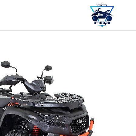
דלג
תוכן