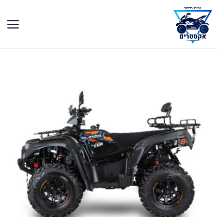
דלג
תוכן