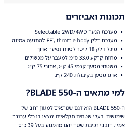
תכונות ואביזרים
מערכת הנעה Selectable 2WD/4WD
מערכת דלק EFI, throttle body להתנעה אמינה
מיכל דלק 18 ליטר לטווח נסיעה ארוך
מרווח קרקע 33.0 ס״מ למעבר על מכשולים
משטחי מטען: קדמי 45 ק״ג, אחורי 75 ק״ג
ארגז מטען בקיבולת 240 ק״ג
למי מתאים ה-BLADE 550?
ה-BLADE 550 הוא דגם שמתאים למגוון רחב של
שימושים. בעלי שטחים חקלאיים ימצאו בו כלי עבודה
אמין. חובבי רכיבת שטח יהנו מהמנוע בעל 39 כ״ס