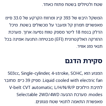
שטח ולטיולים בשטח פתוח כאחד.
המשקל היבש של 393 ק״ג ומרווח הקרקע של 33.0 ס״מ
מאפשרים תמרון קל ומעבר על מכשולים בשטח. מיכל
הדלק בנפח 18 ליטר מספק טווח נסיעה ארוך. מערכת
ההזרקה האלקטרונית (EFI) מבטיחה התנעה אמינה בכל
תנאי מזג אוויר.
סקירת הדגם
המנוע הוא 503cc, Single-cylinder, 4-stroke, SOHC,
Liquid cooled with electric fan. מפיק 39 כ״ס. מחובר
לתיבת הילוכים V-belt CVT automatic; L/H/N/R/P
modes. מערכת ההנעה Selectable 2WD/4WD
מאפשרת התאמה לתנאי שטח מגוונים.