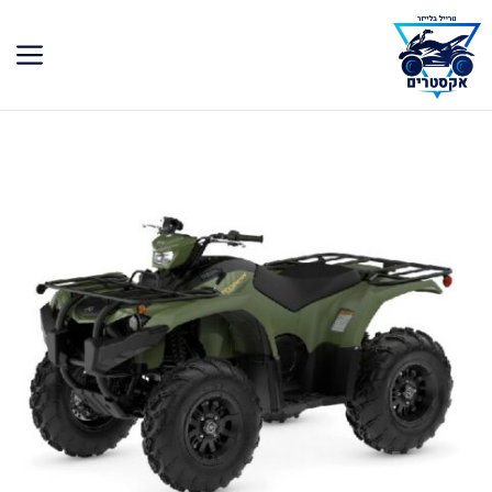
דלג
תוכן