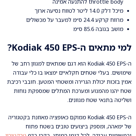
throttle body להתנעה אמינה
מיכל דלק 14.0 ליטר לטווח נסיעה ארוך
מרווח קרקע 24.4 ס״מ למעבר על מכשולים
מושב בגובה 85.6 ס״מ
למי מתאים ה-Kodiak 450 EPS?
ה-Kodiak 450 EPS הוא דגם שמתאים למגוון רחב של
שימושים. בעלי שטחים חקלאיים ימצאו בו כלי עבודה
אמין בזכות יכולת הגרירה ומשטחי המטען. חובבי רכיבת
שטח יהנו מהמנוע ומערכת המתלים שמספקת נוחות
ושליטה בתנאי שטח מגוונים.
ה-Kodiak 450 EPS ממוקם כאופציה מאוזנת בקטגוריה
של ימאהה, ומספק ביצועים טובים בשטח פתוח
ובמשימות עבודה. לכל דגמי המותג, בקרו בדף
טרקטורון