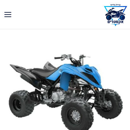
דלג
תוכן