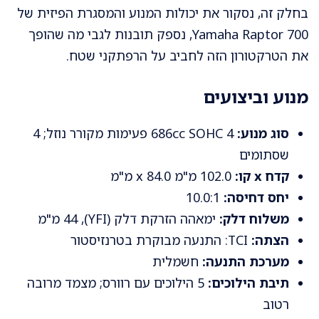
בחלק זה, נסקור את יכולות המנוע והמסגרת הפיזית של
Yamaha Raptor 700, נספק תובנות לגבי מה שהופך
את הטרקטורון הזה לחביב על הרפתקני שטח.
מנוע וביצועים
סוג מנוע:
686cc SOHC 4 פעימות מקורר נוזל; 4
שסתומים
קדח x קו:
102.0 מ"מ x 84.0 מ"מ
יחס דחיסה:
10.0:1
משלוח דלק:
ימאהה הזרקת דלק (YFI), 44 מ"מ
הצתה:
TCI: התנעה מבוקרת בטרנזיסטור
מערכת התנעה:
חשמלית
תיבת הילוכים:
5 הילוכים עם רוורס; מצמד מרובה
רטוב