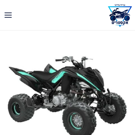
דלג
תוכן