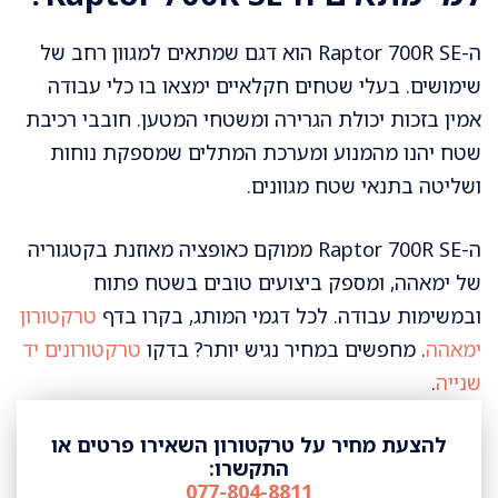
ה-Raptor 700R SE הוא דגם שמתאים למגוון רחב של
שימושים. בעלי שטחים חקלאיים ימצאו בו כלי עבודה
אמין בזכות יכולת הגרירה ומשטחי המטען. חובבי רכיבת
שטח יהנו מהמנוע ומערכת המתלים שמספקת נוחות
ושליטה בתנאי שטח מגוונים.
ה-Raptor 700R SE ממוקם כאופציה מאוזנת בקטגוריה
של ימאהה, ומספק ביצועים טובים בשטח פתוח
ובמשימות עבודה. לכל דגמי המותג, בקרו בדף
טרקטורון
ימאהה
. מחפשים במחיר נגיש יותר? בדקו
טרקטורונים יד
שנייה
.
להצעת מחיר על טרקטורון השאירו פרטים או
התקשרו:
077-804-8811