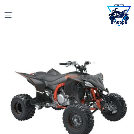
דלג
תוכן