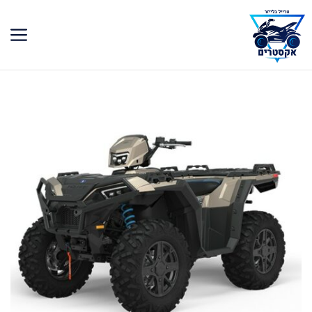
דלג
תוכן