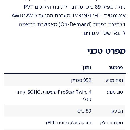
נוזלי. מפיק 89 כ״ס. מחובר לתיבת הילוכים PVT
אוטומטית – P/R/N/L/H. מערכת ההנעה AWD/2WD
בלחיצת כפתור (On-Demand) מאפשרת התאמה
לתנאי שטח מגוונים.
מפרט טכני
פרמטר
נתון
נפח מנוע
952 סמ״ק
סוג מנוע
ProStar Twin, 4 פעימות, SOHC, קירור
נוזלי
הספק
89 כ״ס
מערכת דלק
הזרקה אלקטרונית (EFI)