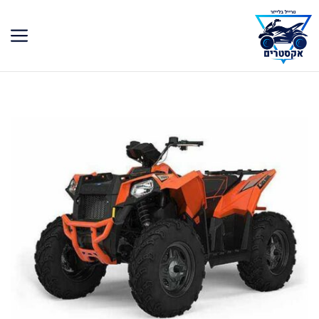
דלג
תוכן