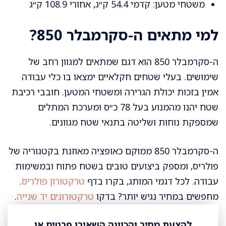
משטחי מטען: קדמי 54.4 ק״ג, אחורי 108.9 ק״ג
למי מתאים ה-סקרמבלר 850?
ה-סקרמבלר 850 הוא דגם שמתאים למגוון רחב של
שימושים. בעלי שטחים חקלאיים ימצאו בו כלי עבודה
אמין בזכות יכולת הגרירה ומשטחי המטען. חובבי רכיבת
שטח יהנו מהמנוע בעל 78 כ״ס ומערכת המתלים
שמספקת נוחות ושליטה בתנאי שטח מגוונים.
ה-סקרמבלר 850 ממוקם כאופציה מאוזנת בקטגוריה של
פולריס, ומספק ביצועים טובים בשטח פתוח ובמשימות
עבודה. לכל דגמי המותג, בקרו בדף
טרקטורון פולריס
.
מחפשים במחיר נגיש יותר? בדקו
טרקטורונים יד שנייה
.
להצעת מחיר והכוונה השאירו פרטים או