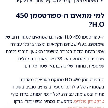
משטחי מטען: קדמי 40.8 ק״ג, אחורי 81.6 ק״ג
למי מתאים ה-ספורטסמן 450
H.O?
ה-ספורטסמן 450 H.O הוא דגם שמתאים למגוון רחב של
שימושים. בעלי שטחים חקלאיים ימצאו בו כלי עבודה
אמין בזכות יכולת הגרירה ומשטחי המטען. חובבי רכיבת
שטח יהנו מהמנוע בעל 33 כ״ס ומערכת המתלים
שמספקת נוחות ושליטה בתנאי שטח מגוונים.
ה-ספורטסמן 450 H.O ממוקם כאופציה מאוזנת
בקטגוריה של פולריס, ומספק ביצועים טובים בשטח
פתוח ובמשימות עבודה. לכל דגמי המותג, בקרו בדף
טרקטורון פולריס
. מחפשים במחיר נגיש יותר? בדקו