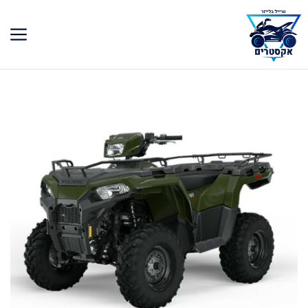
דלג
תוכן