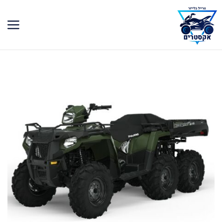
דלג
תוכן