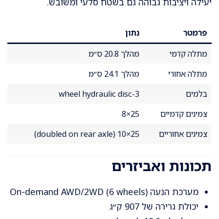
יעילה ויציבות גבוהה גם בשטח סלעי ומשובש.
פרמטר
נתון
מתלה קדמי
מהלך 20.8 ס״מ
מתלה אחורי
מהלך 24.1 ס״מ
בלמים
3-wheel hydraulic disc
צמיגים קדמיים
25×8
צמיגים אחוריים
25×10 (doubled on rear axle)
תכונות ואביזרים
מערכת הנעה On-demand AWD/2WD (6 wheels)
יכולת גרירה של 907 ק״ג